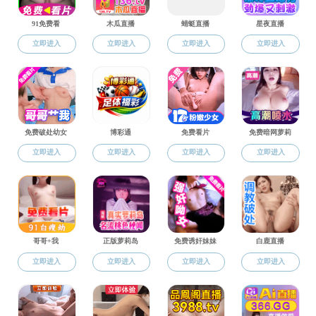
学生工作
学生奖助
通知公告
高校学生个人社
团学工作
困难补助流程图
各类公示
学费减免流程图
半军事化管理
异地就医报销流
学生奖助
发展性资助流程
就业招聘
创新创业
国家助学金、捐
助学贷款流程