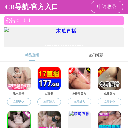
直播app
直播app
直播app概况
党群工作
师资队伍
本