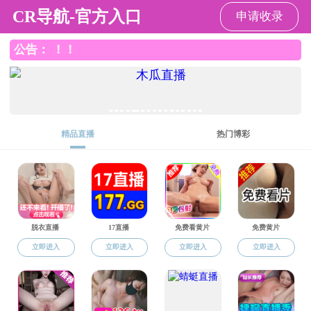
直播app
直播app
直播app概况
党群工作
师资队伍
本