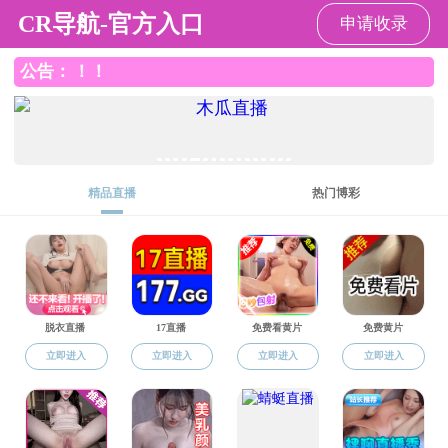
直播app
直播app
直播app概况
党群工作
师资队伍
本