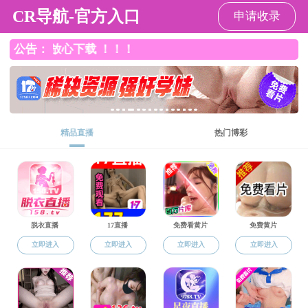
直播app
直播app
直播app概况
党群工作
师资队伍
本