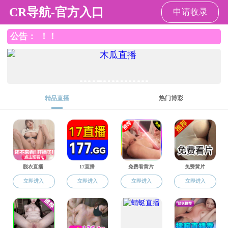
直播app
直播app
直播app概况
党群工作
师资队伍
本
返回