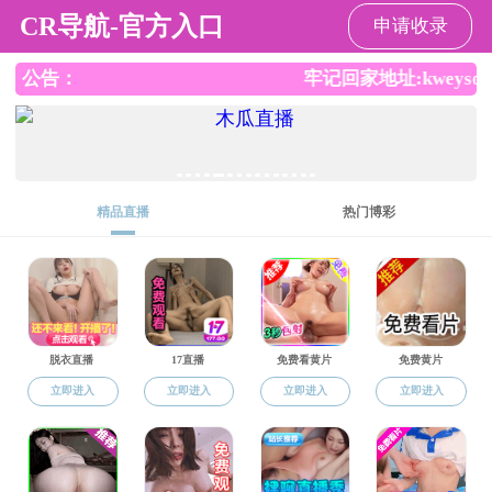
直播app
直播app
直播app概况
党群工作
师资队伍
本
返回