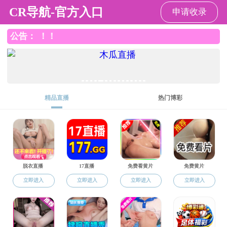
直播app
直播app
直播app概况
党群工作
师资队伍
本