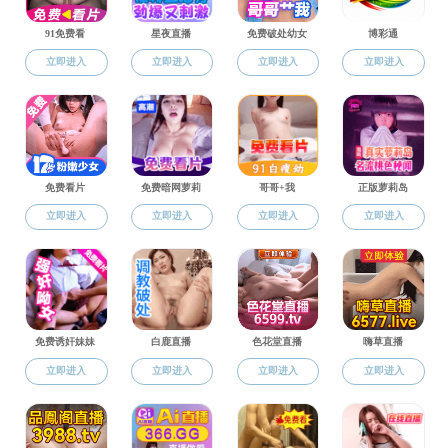
师资队伍
诚聘英才
师资概况
直播app 2025
教师名录
直播app 202
考核聘任
宁波大学教师（教
人事文件
诚聘英才
直播app 202
直播app 201
1