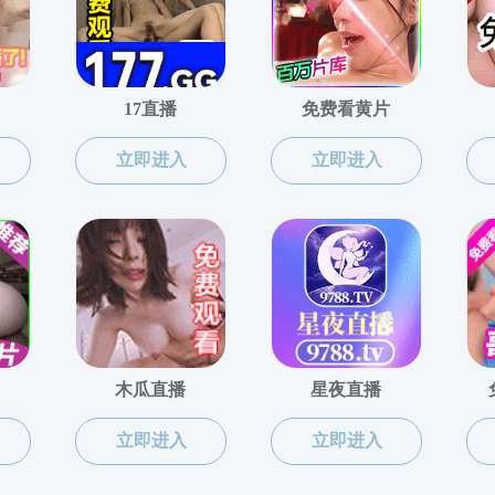
文
共
0
页
0
条记录