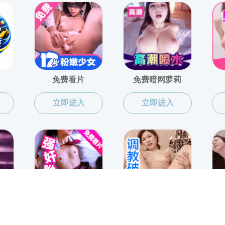
地址：宁波市梅山保税港区七星南路169号
电话：0574-87604327