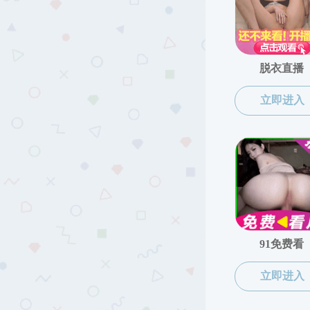
党群工作
党委发
组织机构
1
新闻动态
党风廉政
党委发文
支部建设
分工会