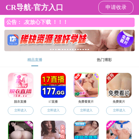
直播app
直播app
直播app概况
党群工作
师资队伍
本