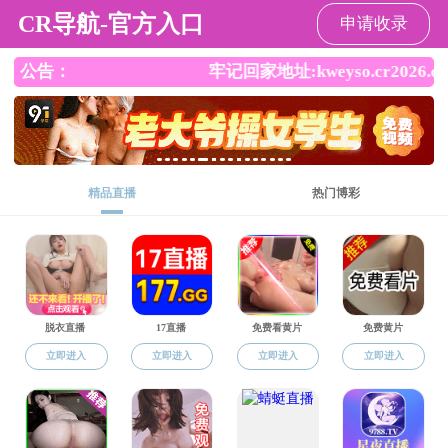
直播app
直播app
直播app概况
党群工作
师资队伍
本