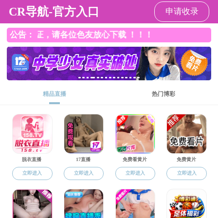
直播app
直播app
直播app概况
党群工作
师资队伍
本
返回