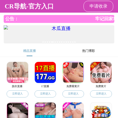
直播app
直播app
直播app概况
党群工作
师资队伍
本