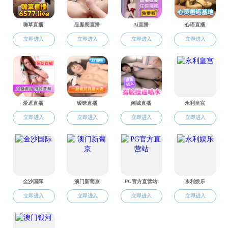
附件【
2025届春季批次硕士抽检名单公布.xlsx
】已下载
88
次
地址