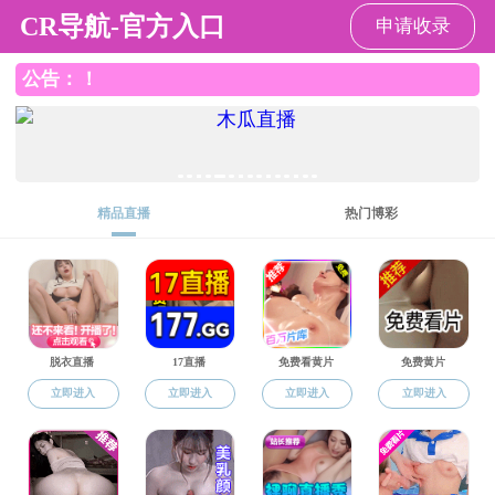
直播app
直播app
直播app概况
党群工作
师资队伍
本
返回