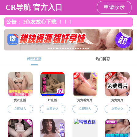
直播app
直播app
直播app概况
党群工作
师资队伍
本