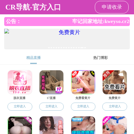
直播app
直播app
直播app概况
党群工作
师资队伍
本
返回