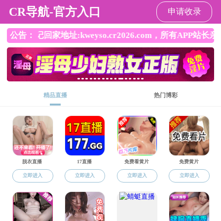
直播app
直播app
直播app概况
党群工作
师资队伍
本
返回