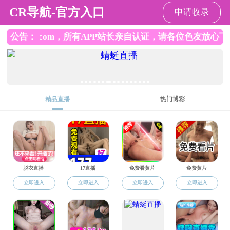
直播app
直播app
直播app概况
党群工作
师资队伍
本
返回