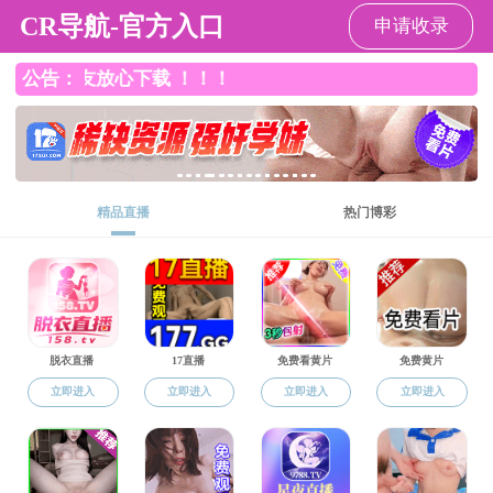
直播app
直播app
直播app概况
党群工作
师资队伍
本
返回