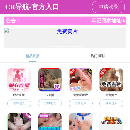
直播app
直播app
直播app概况
党群工作
师资队伍
本
返回