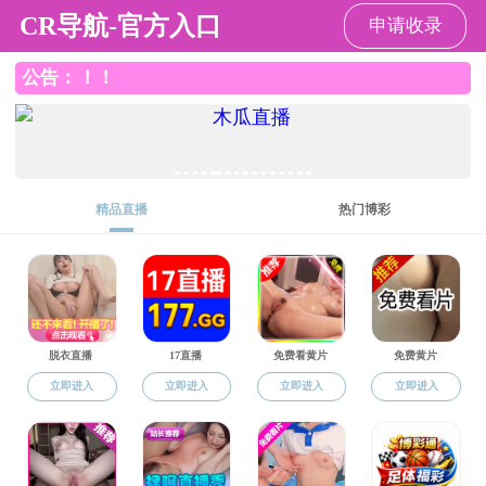
直播app
直播app
直播app概况
党群工作
师资队伍
本
返回