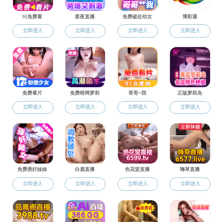
关于
作者：
各位同学：
直播app 学生会主席直选工作开始，短学期内将进行海选
条件为：1、每年积点分位于班级排名前50％；2、在校期间无
交学工办。
附件1：直播app 学生会主席直选海选申报表
点击下载浏览该文件200675171448145