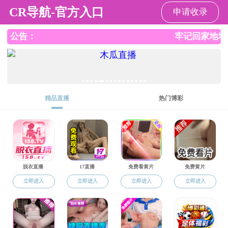
直播app
直播app
直播app概况
党群工作
师资队伍
本
返回