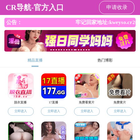
直播app
直播app
直播app概况
党群工作
师资队伍
本
返回