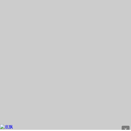
此次“巧手学党史，青春献祖国”主题团日活动不
仅学到了丰富的党史知识，还锻炼了动手能力和团队合
风，为实现中华民族伟大复兴的中国梦贡献自己的青
地址
电话：0
版权所有 © 直播app-午夜直播app