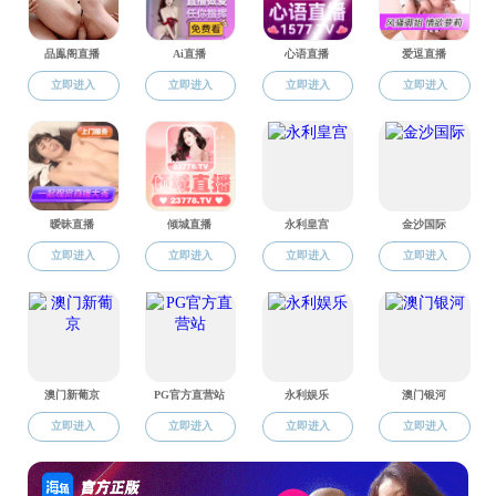
（一）基本要求：具有
1
年以上团龄
，
年满
18
周
持高度一致，坚决贯彻执行校、院做出的各项决定；
（二）学习要求：学习刻苦认真，具体条件如下
1.研究生、本科生一年级：学习认真刻苦，不迟
2.研究生二年级以上：研究生期间
无学位课不及
3.本科生二年级以上：上学年学习综合素质测评
上学年获校级及以上奖学金者优先。
（三）非学业要求：积极参加团支部学习活动，
取消推优资格。积极参加学校、学院组织的志愿服务
信。若为团学干部，工作踏实主动，考核合格，有较
部开展各项工作，表现良好。
（四）其他要求特别说明：在满足以上条件的情
先。在道德风尚、社会实践、社会公益、学术研究等
二、团员推优入党的程序