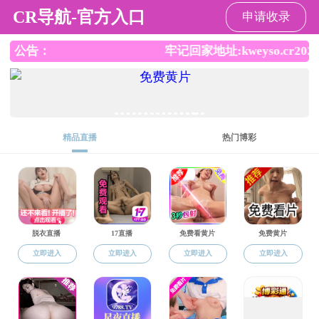
直播app
直播app
直播app概况
党群工作
师资队伍
本
返回