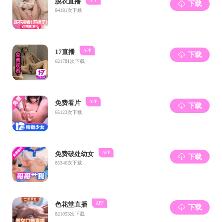
5.“推优”情况在一定范围内
公示
5
个工作日
，公示
（三）全面考察推荐对象，填写《团组织推优入党
团支部在对推荐对象进行全面考察的基础上，由
10
月
23
日16:00前
将《团支部推优汇总表》(附件1) 
将表格命名为“**级**班团推优汇总表”）,
《团组织推优
（四）上级团组织审核，向党支部推荐
上级团组织审核团支部推荐意见和相关材料，对
推荐，并随交推荐表和考察材料。
（五）党支部审议，并将结果反馈团组织
党支部在接到团支部的推荐材料后，应召开支部
正式党员无记名投票表决，确定入党积极分子。党支
定一至两名正式党员作为培养联系人。对暂未达到入
三、团员推优入党的频次
团员推优入党工作原则上一般每学年进行两次，