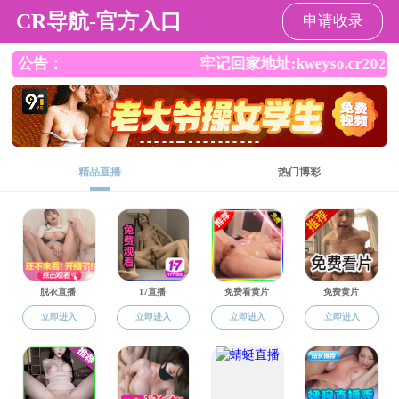
直播app
直播app
直播app概况
党群工作
师资队伍
本
返回