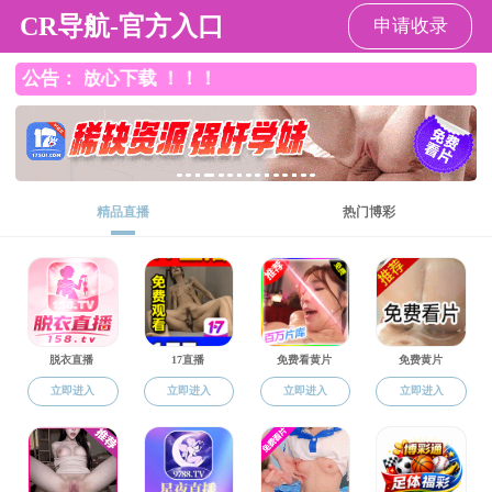
直播app
直播app
直播app概况
党群工作
师资队伍
本