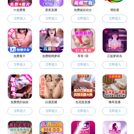
质量管理
质量管理
受控部门
1
质量活动
体系文件
质量记录表下载
地址
电话：0